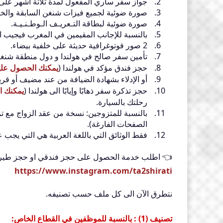
جواز سفر ساري المفعول لمدة ثلاثة اشهر على 
صورة ضوئية لجميع فيزات شنغن السابقة والخت
صورة ضوئية لبطاقة التـعريـف الـوطـنـيـة.
بالنسبة للإجانب المقيمين في المغرب فيجيب الإ
2 صور فوتوغرافية حديثة على خلفية بيضاء.
تأمين سفر صالح في هولندا و دول منطقة شنغ
حجز فندق مؤكد في هولندا (
يمكنك الحصول علي
أو الإدلاء بشهادة الضيافة من عند مضيف أو قري
حجز تذكرة سفر ذهابًا وإيابًا الى هولندا (
يمكنك ا
رحلتك بالسيارة.
بالنسبة للمتزوجين: نسخة من عقد الزواج مع ترجم
الصفحات الفارغة).
فقط الوثائق التي باللغة العربية هي التي يجب علي
👈 اطلب خدمة الحصول على حجز فندقي او حجز طيران خ
https://www.instagram.com/ta2shirati
نتطرق الآن الى كل ملف حسب تصنيفه.
تصنيف (1) : بالنسبة للموظفين في القطاع الخاص: