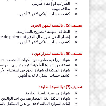
الضرائب او إعفاء ضريبي
بطاقة مهنية
كشف حساب البنكي لأخر 3 أشهر.
تصنيف (5) : بالنسبة للمهن الحرة:
البطاقة المهنية / تصريح بالممارسة.
إشعار الضريبة وإيصال الدفع Avis d’imposition et quittance de paiement.
كشف حساب البنكي لأخر 3 أشهر.
تصنيف (6) : بالنسبة للمزارعون :
شهادة زراعية صادرة من الجهات المختصة Chambre d'Agriculture .
نسخة من شهادة الملكية + ترجمتها إلى الفرنسي
شهادة الملكية أو شهادة الحق في استخدام الأر
كشف حساب البنكي 3 ثلات أشهر.
تصنيف (7) : بالنسبة للطلبة :
شهادة مدرسية للسنة الجارية.
شهادة التكفل بكل المصاريف من احد الوالدين lettre de prise en charge مصادق عليها.
اثبات الموارد المالية لاحد الوالدين المتكف