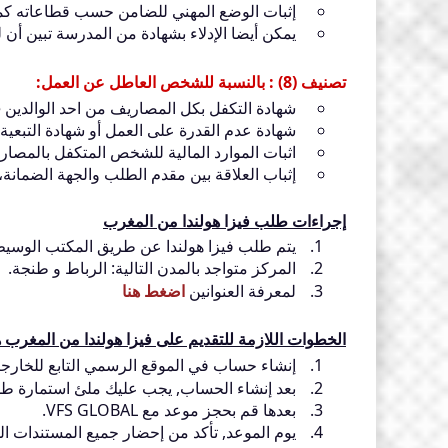
إثبات الوضع المهني للضامن حسب قطاعاته كم
يمكن أيضا الإدلاء بشهادة من المدرسة تبين أن 
تصنيف (8) : بالنسبة للشخص العاطل عن العمل:
شهادة التكفل بكل المصاريف من احد الوالدين lettre de prise en charge مصادق عليها.
شهادة عدم القدرة على العمل أو شهادة التبعية.
اثبات الموارد المالية للشخص المتكفل بالم
إثباب العلاقة بين مقدم الطلب والجهة الضمانة، في ح
إجراءات طلب فيزا هولندا من المغرب
يتم طلب فيزا هولندا عن طريق المكتب الوسيط FS GLOBAL
المركز متواجد بالمدن التالية: الرباط و طنجة.
لمعرفة العنوانين
اضغط هنا
الخطوات اللازمة للتقديم على فيزا هولندا من المغرب ه
إنشاء حساب في الموقع الرسمي التابع للخارجية 
بعد إنشاء الحساب, يجب عليك ملئ استمارة طلب
بعدها قم بحجز موعد مع VFS GLOBAL.
يوم الموعد, تأكد من إحضار جميع المستندات ا