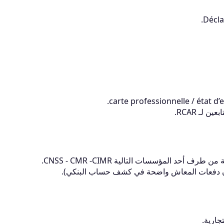
 لـ RCAR.
جارية.