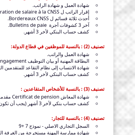
شهادة العمل و شهادة الراتب.
إقرار الراتب ل ⁯Déclaration de salaire à la CNSS.
أحدث ثلاثة قسائم ل Bordereaux CNSS.
آخر 3 كشوفات أجرة Bulletins de paie.
كشف حساب البنكي لأخر 3 أشهر.
تصنيف (2) : بالنسبة للموظفين في قطاع الدولة:
شهادة العمل والراتب.
البطاقة المهنية أو بيان التوظيف carte professionnelle / état d’engagement.
شهادة الانتساب إلى نظام التقاعد للمتقدمين التابعين
كشف حساب البنكي لأخر 3 أشهر.
تصنيف (3) : بالنسبة للأشخاص المتقاعدين :
شهادة المعاش Certificat de pension مقدمة من طرف أحد المؤسسات التالية CNSS - CMR -CIMR.
كشف حساب بنكي لأخر 3 أشهر (يجب أن تكون دفعات المعاش واضحة في كشف حساب البنكي).
تصنيف (4) : بالنسبة للتجار:
السجل التجاري الاصلي - نموذج 7 +9
شهادة ممارسة المهنة مستخرجة من الغرفة الت