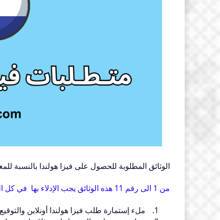
الوثائق المطلوبة للحصول على فيزا هولندا بالنسبة للمغا
من 1 الى رقم 11 هذه الوثائق يجب الإدلاء بها في كل الملفات، وكيفما كان التصنيف الذي تنتمي إليه.
ملء إستمارة طلب فيزا هولندا أونلاين والتوقيع ع