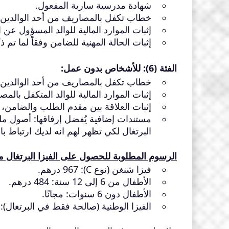
شهادة مدرسية سارية المفعول.
خطاب تكفل بالمصاريف من أحد الوالدين، مصادق عليه ( charge
إثبات الموارد المالية للوالد المسؤول ع
إثبات الحالة المهنية للضامن وفقاً لما تم
الفئة (6): للأشخاص بدون عمل:
خطاب تكفل بالمصاريف من أحد الوالدين،
إثبات الموارد المالية للوالد المتكفل با
إثبات العلاقة بين مقدم الطلب والضامن، في ح
مستندات إضافية يُفضل إرفاقها: أصول م
البرتغال لكي تظهر لهم انه لديك ارتباط ب
الرسوم المطلوبة للحصول على الفيزا البرتغال 
فيزا شنغن (نوع C): 967 درهم.
الأطفال من 6 إلى 12 سنة: 484 درهم.
الأطفال دون 6 سنوات: مجانًا.
الفيزا الوطنية (صالحة فقط في البرتغال): 967 درهم.