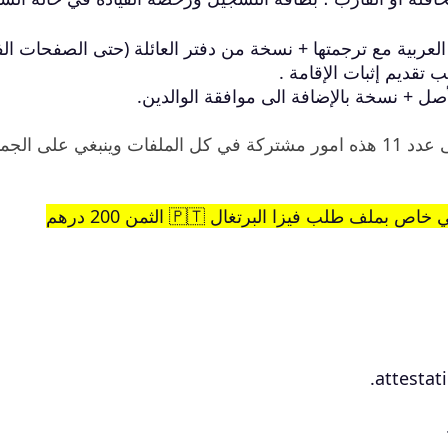
لعربية مع ترجمتها + نسخة من دفتر العائلة (حتى الصفحات الف
 تقديم إثبات الإقامة .
أصل + نسخة بالإضافة الى موافقة الوالدين.
هذه الوثائق التي تطرقنا لها في الاعلى, من 1 الى عدد 11 هذه امور مشتركة في كل الملفات وينبغي على الج
ب فيزا البرتغال 🇵🇹 الثمن 200 درهم