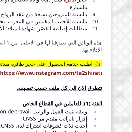
بالسيارة.
بالنسبة للمتزوجين نسخة من عقد الزواج ا
بالنسبة للأجانب المقيمين في المغرب, يجب
متطلبات إضافية للقصّر: شهادة الميلاد: ال
الإدلاء بها.
👈 اطلب خدمة الحصول على حجز طائرة مبدئي خاص بملف طل
https://www.instagram.com/ta2shirati
نتطرق الان الى كل ملف حسب تصنيفه.
الفئة (1): للعاملين في القطاع الخاص:
وثيقة تثبت العمل والراتب attestation de travail.
إقرار بالراتب مقدم من CNSS.
أحدث ثلاث كشوفات اشتراك لدى CNSS.