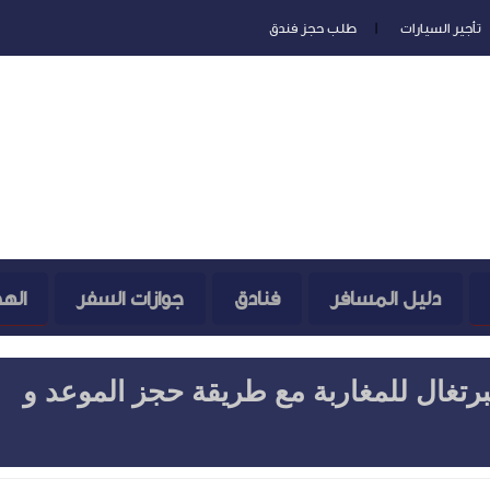
تأجير السيارات
طلب حجز فندق
دليل المسافر
فنادق
جوازات السفر
اله
رتغال للمغاربة مع طريقة حجز الموعد و