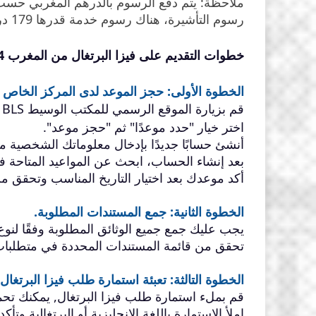
ملاحظة: يتم دفع الرسوم بالدرهم المغربي حسب 
رسوم التأشيرة، هناك رسوم خدمة قدرها 179 درهمًا تُدفع نقدًا فقط.
خطوات التقديم على فيزا البرتغال من المغرب 2024:
الخطوة الأولى: حجز الموعد لدى المركز الخاص ب
قم بزيارة الموقع الرسمي للمكتب الوسيط BLS عبر
اختر خيار "حدد موعدًا" ثم "حجز موعد".
أنشئ حسابًا جديدًا بإدخال معلوماتك الشخصية مث
بعد إنشاء الحساب، ابحث عن المواعيد المتاحة في ا
أكد موعدك بعد اختيار التاريخ المناسب وتحقق من
الخطوة الثانية: جمع المستندات المطلوبة.
يجب عليك جمع جميع الوثائق المطلوبة وفقًا لنوع ا
تحقق من قائمة المستندات المحددة في متطلبات 
الخطوة التالثة: تعبئة استمارة طلب فيزا البرتغال.
قم بملء استمارة طلب فيزا البرتغال, يمكنك تحميل
املأ الاستمارة باللغة الإنجليزية أو البرتغالية وت