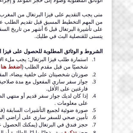
الوثائق المطلوبة وصولاً إلى حجز الموعد و إجراء
متى يجب التقديم على فيزا البرتغال من المغرب
من المهم التخطيط المسبق قبل تقديم الطلب على 
يتسنى للقنصلية البث في طلبك.
الشروط و الوثائق المطلوبة للحصول على فيزا البرت
استمارة طلب فيزا البرتغال: يجب ملء الاس
شخصيًا من قبل مقدم الطلب (
اضغط هنا ل
صورتان شخصيتان على خلفية بيضاء
،
المقاس .5
جواز سفر ساري المفعول مع مدة صلاحية 
فارغتين على الأقل.
إذا كان لديك جواز سفر قديم أو منتهي ا
على معلومات .
صورة ضوئية لجميع التأشيرات السابقة (
تأمين صحي للسفر ساري على أراضي البرتغال و 
حجز فندق في البرتغال (يمكنك الحصول ع
حجز
تذكرة
سفر ذهابًا وإيابًا بالطائرة أو