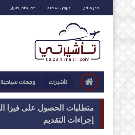
حجز فنادق
عروض سياحية
حجز تذاكر طيران
تأشيرات
وجهات سياحية
متطلبات الحصول على فيزا الب
إجراءات التقديم