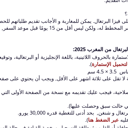
ات التقديم.
؟
فيزا البرتغال. يمكن للمغاربة و الأجانب تقديم طلباتهم للح
على تأشيرة البرتغال قبل 6 أشهر من تاريخ السفر المخطط له، ولكن ليس أقل من 15 يومًا قبل م
غال من المغرب 2025:
تمارة بالحروف اللاتينية
،
باللغة الإنجليزية أو البرتغالية، وتوقيع
تحميل الإستمارة
).
3 × 4.5 سم
لا تقل على ثلاثة اشهر على الأقل, ويجب أن يحتوي على صفح
لصلاحية، فيجب عليك تقديمه مع نسخة من الصفحة الأولى التي 
في حالت سبق وحصلت عليها).
شنغن, بحد أدنى للتغطية قدره 30,000 يورو.
ليه
عبر الضغط هنا
).
 الحافلة أو القارب ؛ بطاقة التسجيل ورخصة القيادة في حالة الس