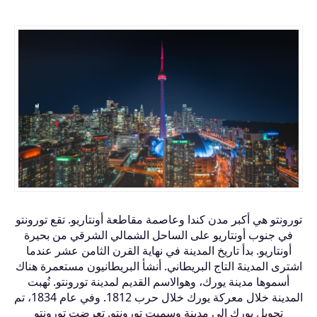
تورونتو هي أكبر مدن كندا وعاصمة مقاطعة أونتاريو. تقع تورونتو
في جنوب أونتاريو على الساحل الشمالي الشرقي من بحيرة
أونتاريو. بدأ تاريخ المدينة في نهاية القرن الثامن عشر عندما
اشترى المدينةَ التاج البريطاني. أنشأ البريطانيون مستعمرة هناك
أسموها مدينة يورك، وهوالاسم القديم لمدينة تورونتو. نُهبت
المدينة خلال معركة يورك خلال حرب 1812. وفي عام 1834، تم
تحويل يورك إلى مدينة وسميت تورونتو. تعرضت تورونتو