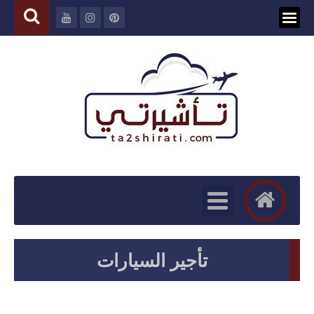
تأجير السيارات
سيارات للإيجار بأسعار رخيصة, يمكنك بسهولة استئجار سيارتك