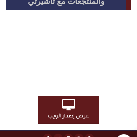
والمنتجعات مع تأشيرتي
افضل عروض أسعار حجوزات الفنادق والمنتجعات والشقق
والفيلات وفق اخر التحديثات, احصل على افضل عروض واسعار
حجز الفنادق.
عرض إصدار الويب