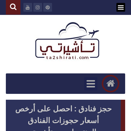
حجز فنادق : احصل على أرخص
أسعار حجوزات الفنادق