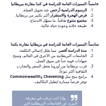
خامساً: المميزات العامة للدراسة في كندا مقارنة ببريطانيا
الرسوم الدراسية أرخص
عند تحويل العملة.
فرص الهجرة والاستقرار
أكبر بكثير من بريطانيا.
مجتمع متنوع
ثقافياً، ما يسهّل الاندماج.
طبيعة خلابة وجودة حياة عالية.
سادساً: المميزات العامة للدراسة في بريطانيا مقارنة بكندا
مدة الدراسة أقصر
، مما يقلل إجمالي التكلفة.
الجامعات البريطانية من الأعرق في العالم، وتمنح
شهادات قوية جداً في سوق العمل.
قرب بريطانيا من أوروبا يجعل السفر والتجارب
الثقافية أكثر تنوعاً.
برامج منح مثل
Chevening
و
Commonwealth
توفر فرصاً ممتازة لتقليل التكاليف.
وإذا كنت ترغب في معرفة
المزيد عن الجامعات البريطانية التي