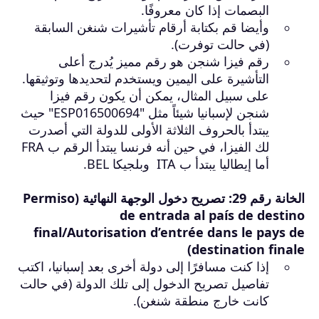
البصمات إذا كان معروفًا.
وأيضا قم بكتابة أرقام تأشيرات شنغن السابقة
(في حالت توفرت).
رقم فيزا شنجن هو رقم مميز يُدرج أعلى
التأشيرة على اليمين ويستخدم لتحديدها وتوثيقها.
على سبيل المثال، يمكن أن يكون رقم فيزا
شنجن لإسبانيا شيئاً مثل "ESP016500694" حيث
يبتدأ بالحروف الثلاثة الأولى للدولة التي أصدرت
لك الفيزا
، في حين أنه فرنسا يبتدأ الرقم ب FRA
أما إيطاليا يبتدأ ب ITA وبلجيكا BEL
.
الخانة رقم 29: تصريح دخول الوجهة النهائية (Permiso
de entrada al país de destino
final/Autorisation d’entrée dans le pays de
destination finale)
إذا كنت مسافرًا إلى دولة أخرى بعد إسبانيا، اكتب
تفاصيل تصريح الدخول إلى تلك الدولة (في حالت
كانت خارج منطقة شنغن).