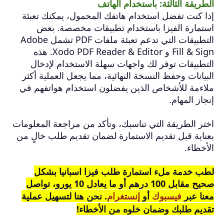
الطريقة الثالثة: باستخدام الهاتف
إذا كنت تفضل استخدام هاتفك المحمول، يمكنك تعبئة
استمارة الفيزا باستخدام تطبيقات مخصصة. بعض
التطبيقات التي تدعم تعبئة ملفات PDF تشمل Adobe
Fill & Sign و Xodo PDF Reader & Editor. هذه
التطبيقات توفر لك واجهات سهلة الاستخدام لإدخال
البيانات وحفظ النسخة النهائية، مما يجعل العملية أكثر
ملاءمة للأشخاص الذين يفضلون استخدام هواتفهم في
إنجاز المهام.
اختر الطريقة التي تناسبك، وتأكد من مراجعة المعلومات
بعناية قبل تقديم الاستمارة لضمان تقديم طلب خالٍ من
الأخطاء.
لطب خدمة ملء استمارة طلب فيزا اسبانيا بشكل
صحيح مقابل 100 درهم أو ما يعادل 10 يورو، تواصل
معنا عبر
فيسبوك
أو
إنستغرام
. نحن هنا لتسهيل عملية
تقديم طلبك وضمان خلوه من الأخطاء!