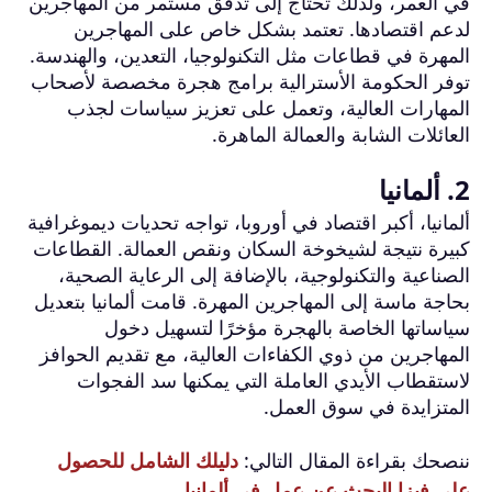
في العمر، ولذلك تحتاج إلى تدفق مستمر من المهاجرين
لدعم اقتصادها. تعتمد بشكل خاص على المهاجرين
المهرة في قطاعات مثل التكنولوجيا، التعدين، والهندسة.
توفر الحكومة الأسترالية برامج هجرة مخصصة لأصحاب
المهارات العالية، وتعمل على تعزيز سياسات لجذب
العائلات الشابة والعمالة الماهرة.
2. ألمانيا
ألمانيا، أكبر اقتصاد في أوروبا، تواجه تحديات ديموغرافية
كبيرة نتيجة لشيخوخة السكان ونقص العمالة. القطاعات
الصناعية والتكنولوجية، بالإضافة إلى الرعاية الصحية،
بحاجة ماسة إلى المهاجرين المهرة. قامت ألمانيا بتعديل
سياساتها الخاصة بالهجرة مؤخرًا لتسهيل دخول
المهاجرين من ذوي الكفاءات العالية، مع تقديم الحوافز
لاستقطاب الأيدي العاملة التي يمكنها سد الفجوات
المتزايدة في سوق العمل.
ننصحك بقراءة المقال التالي:
دليلك الشامل للحصول
على فيزا البحث عن عمل في ألمانيا