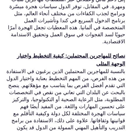
ومهرة. في المقابل، توفر الدول سياسات هجرة ميسّرة
وبرامج لجذب الكفاءات من مختلف أنحاء العالم، مثل
برنامج الدخول السريع في كندا وتأشيرات العمل
المتخصصة في ألمانيا. هذه المعطيات تجعل الهجرة أمرًا
حيويًا لسد الفجوات في سوق العمل وتحقيق الاستدامة
الاقتصادية.
نصائح للمهاجرين المحتملين: كيفية التخطيط واختيار
الوجهة المثلى
بالنسبة للمهاجرين المحتملين الذين يرغبون في الاستفادة
من هذه الفرص، من المهم التخطيط بعناية واختيار الدول
التي تقدم أفضل الفرص بما يتناسب مع مؤهلاتهم. ينصح
بالبحث عن البلدان التي تعاني من نقص في التخصصات
المطلوبة، مثل الرعاية الصحية أو التكنولوجيا، والتركيز
على تحسين المهارات واللغة. من المفيد أيضًا فهم
سياسات الهجرة المختلفة لكل دولة وكيفية التأقلم مع
قوانينها وثقافاتها. علاوة على ذلك، الاستفادة من برامج
التدريب والتأهيل المهني الممولة من الدول قد يكون