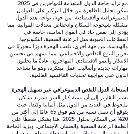
مع تزايد حاجة الدول المتقدمة للمهاجرين في 2025،
يمكن تحليل الظاهرة من خلال التركيز على العوامل
الديموغرافية والاقتصادية. من جهة، تواجه هذه الدول
مشكلة شيخوخة السكان وانخفاض معدلات المواليد، مما
يؤدي إلى نقص حاد في القوى العاملة، خاصة في
القطاعات الحيوية مثل الرعاية الصحية، التكنولوجيا،
والهندسة. من جهة أخرى، تلعب الهجرة دورًا محوريًا في
تعزيز التنوع الثقافي والاجتماعي، مما يسهم في تحسين
الابتكار والنمو الاقتصادي. المهاجرون عادةً ما يجلبون
مهارات جديدة وأساليب عمل مبتكرة، وهو ما يساعد
الدول على مواجهة تحديات التنافسية العالمية.
استجابة الدول للنقص الديموغرافي عبر تسهيل الهجرة
تشير التقارير إلى أن نسبة كبار السن ستزيد بشكل
ملحوظ في العديد من الدول مثل ألمانيا وكندا، حيث
يتوقع أن تصل نسبة من هم فوق 65 عامًا إلى أكثر من
20% من السكان بحلول 2025. هذا يشكل ضغطًا على
أنظمة الرعاية الصحية والضمان الاجتماعي، ويزيد الحاجة
إلى دعم مالي وعملاني عبر استقطاب مهاجرين شباب