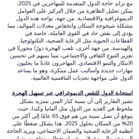
مع تزايد حاجة الدول المتقدمة للمهاجرين في 2025،
يمكن تحليل الظاهرة من خلال التركيز على العوامل
الديموغرافية والاقتصادية. من جهة، تواجه هذه الدول
مشكلة شيخوخة السكان وانخفاض معدلات المواليد، مما
يؤدي إلى نقص حاد في القوى العاملة، خاصة في
القطاعات الحيوية مثل الرعاية الصحية، التكنولوجيا،
والهندسة. من جهة أخرى، تلعب الهجرة دورًا محوريًا في
تعزيز التنوع الثقافي والاجتماعي، مما يسهم في تحسين
الابتكار والنمو الاقتصادي. المهاجرون عادةً ما يجلبون
مهارات جديدة وأساليب عمل مبتكرة، وهو ما يساعد
الدول على مواجهة تحديات التنافسية العالمية.
استجابة الدول للنقص الديموغرافي عبر تسهيل الهجرة
تشير التقارير إلى أن نسبة كبار السن ستزيد بشكل
ملحوظ في العديد من الدول مثل ألمانيا وكندا، حيث
يتوقع أن تصل نسبة من هم فوق 65 عامًا إلى أكثر من
20% من السكان بحلول 2025. هذا يشكل ضغطًا على
أنظمة الرعاية الصحية والضمان الاجتماعي، ويزيد الحاجة
إلى دعم مالي وعملاني عبر استقطاب مهاجرين شباب