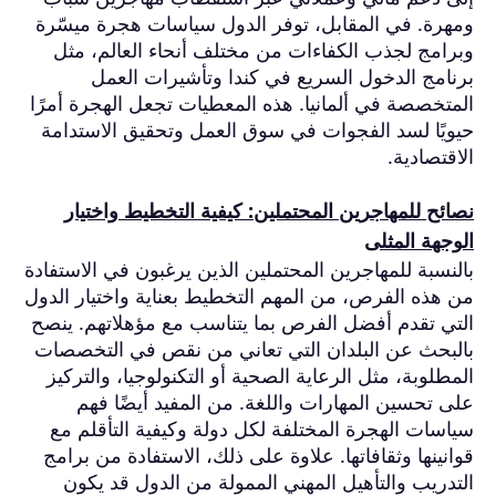
ومهرة. في المقابل، توفر الدول سياسات هجرة ميسّرة
وبرامج لجذب الكفاءات من مختلف أنحاء العالم، مثل
برنامج الدخول السريع في كندا وتأشيرات العمل
المتخصصة في ألمانيا. هذه المعطيات تجعل الهجرة أمرًا
حيويًا لسد الفجوات في سوق العمل وتحقيق الاستدامة
الاقتصادية.
نصائح للمهاجرين المحتملين: كيفية التخطيط واختيار
الوجهة المثلى
بالنسبة للمهاجرين المحتملين الذين يرغبون في الاستفادة
من هذه الفرص، من المهم التخطيط بعناية واختيار الدول
التي تقدم أفضل الفرص بما يتناسب مع مؤهلاتهم. ينصح
بالبحث عن البلدان التي تعاني من نقص في التخصصات
المطلوبة، مثل الرعاية الصحية أو التكنولوجيا، والتركيز
على تحسين المهارات واللغة. من المفيد أيضًا فهم
سياسات الهجرة المختلفة لكل دولة وكيفية التأقلم مع
قوانينها وثقافاتها. علاوة على ذلك، الاستفادة من برامج
التدريب والتأهيل المهني الممولة من الدول قد يكون