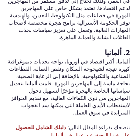
في العمر، ولذلك تحتاج إلى تدفق مستمر من المهاجرين
لدعم اقتصادها. تعتمد بشكل خاص على المهاجرين
المهرة في قطاعات مثل التكنولوجيا، التعدين، والهندسة.
توفر الحكومة الأسترالية برامج هجرة مخصصة لأصحاب
المهارات العالية، وتعمل على تعزيز سياسات لجذب
العائلات الشابة والعمالة الماهرة.
2. ألمانيا
ألمانيا، أكبر اقتصاد في أوروبا، تواجه تحديات ديموغرافية
كبيرة نتيجة لشيخوخة السكان ونقص العمالة. القطاعات
الصناعية والتكنولوجية، بالإضافة إلى الرعاية الصحية،
بحاجة ماسة إلى المهاجرين المهرة. قامت ألمانيا بتعديل
سياساتها الخاصة بالهجرة مؤخرًا لتسهيل دخول
المهاجرين من ذوي الكفاءات العالية، مع تقديم الحوافز
لاستقطاب الأيدي العاملة التي يمكنها سد الفجوات
المتزايدة في سوق العمل.
ننصحك بقراءة المقال التالي:
دليلك الشامل للحصول
على فيزا البحث عن عمل في ألمانيا