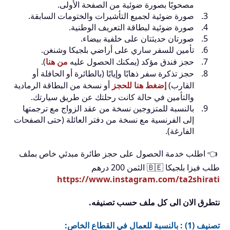
مصحوبًا بصورة ضوئية من الصفحة الأولى.
صورة ضوئية لجميع التأشيرات والختومات السابقة.
صورة ضوئية لبطاقة التعريف الوطنية.
صورتان حديثتان على خلفية بيضاء.
تأمين للسفر ساري على أراضي بلجيكا وشنغن.
حجز فندق مؤكد (يمكنك الحصول عليه
من هنا
).
حجز تذكرة سفر ذهابًا وإيابًا (بالطائرة أو الحافلة أو
القارب)
إضغط هنا للحجز
أو نسخة من البطاقة الرمادية
والتأمين في حالة كانت رحلتك عن طريق سيارتك.
بالنسبة للمتزوجين نسخة من عقد الزواج مع ترجمتها
إلى الفرنسية مع نسخة من دفتر العائلة (حتى الصفحات
الفارغة).
👈 اطلب خدمة الحصول على حجز طائرة مبدئي خاص بملف
طلب فيزا بلجيكا 🇧🇪 الثمن 200 درهم
https://www.instagram.com/ta2shirati
نتطرق الان الى كل ملف حسب تصنيفه.
تصنيف (1) : بالنسبة للعمال في القطاع الخاص: