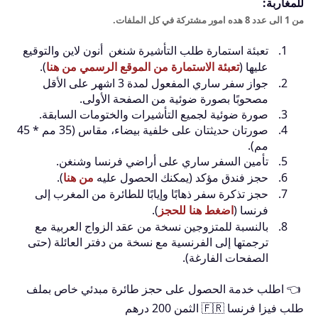
للمغاربة:
من 1 الى عدد 8 هده امور مشتركة في كل الملفات.
تعبئة استمارة طلب التأشيرة شنغن أنون لاين والتوقيع
عليها (
تعبئة الاستمارة من الموقع الرسمي من هنا
).
جواز سفر ساري المفعول لمدة 3 اشهر على الأقل
مصحوبًا بصورة ضوئية من الصفحة الأولى.
صورة ضوئية لجميع التأشيرات والختومات السابقة.
صورتان حديثتان على خلفية بيضاء، مقاس (35 مم * 45
مم).
تأمين السفر ساري على أراضي فرنسا وشنغن.
حجز فندق مؤكد (يمكنك الحصول عليه
من هنا
).
حجز تذكرة سفر ذهابًا وإيابًا للطائرة من المغرب إلى
فرنسا (
اضغط هنا للحجز
).
بالنسبة للمتزوجين نسخة من عقد الزواج العربية مع
ترجمتها إلى الفرنسية مع نسخة من دفتر العائلة (حتى
الصفحات الفارغة).
👈 اطلب خدمة الحصول على حجز طائرة مبدئي خاص بملف
طلب فيزا فرنسا 🇫🇷 الثمن 200 درهم