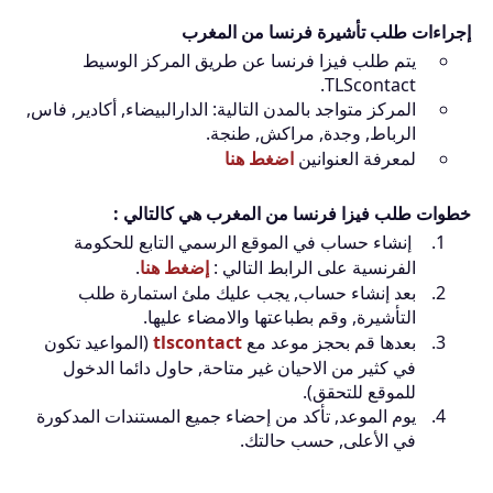
إجراءات طلب تأشيرة فرنسا من المغرب
يتم طلب فيزا فرنسا عن طريق المركز الوسيط
TLScontact.
المركز متواجد بالمدن التالية: الدارالبيضاء, أكادير, فاس,
الرباط, وجدة, مراكش, طنجة.
لمعرفة العنوانين
اضغط هنا
خطوات طلب فيزا فرنسا من المغرب هي كالتالي :
إنشاء حساب في الموقع الرسمي التابع للحكومة
الفرنسية على الرابط التالي :
إضغط هنا
.
بعد إنشاء حساب, يجب عليك ملئ استمارة طلب
التأشيرة, وقم بطباعتها والامضاء عليها.
بعدها قم بحجز موعد مع
tlscontact
(المواعيد تكون
في كثير من الاحيان غير متاحة, حاول دائما الدخول
للموقع للتحقق).
يوم الموعد, تأكد من إحضاء جميع المستندات المدكورة
في الأعلى, حسب حالتك.