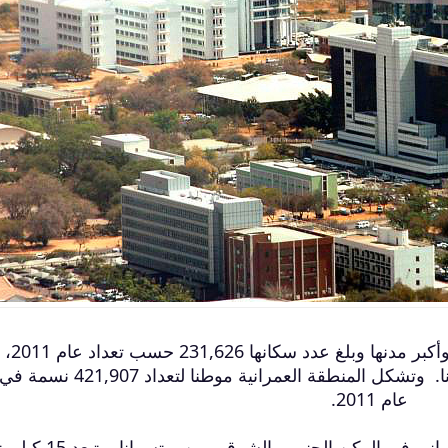
غابورون أو غابورون
بها حوالي 10٪ من مجموع السكان في بوتسوانا. وتشكل المنطقة العمراني
عام 2011.