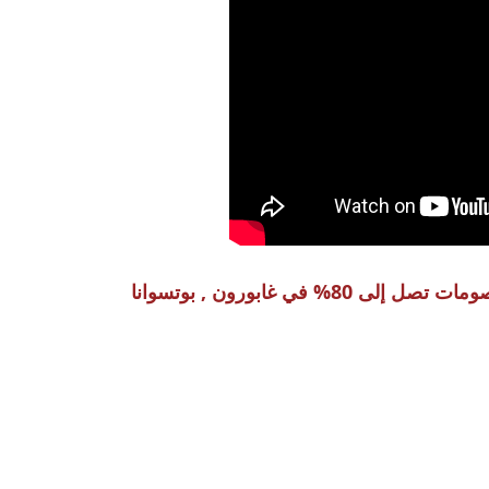
8% في غابورون , بوتسوانا