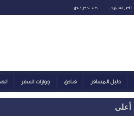
تأجير السيارات
طلب حجز فندق
دليل المسافر
فنادق
جوازات السفر
اله
 أعلى