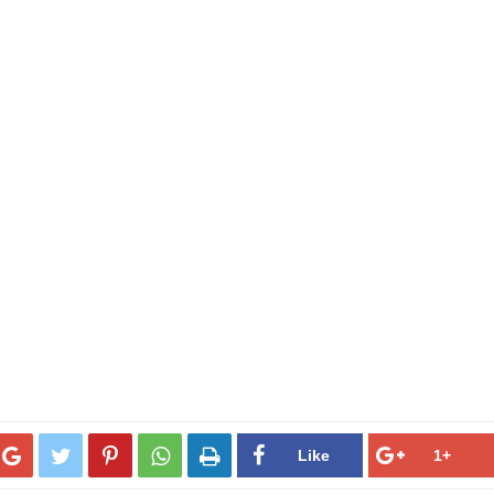




