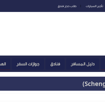
تأجير السيارات
طلب حجز فندق
دليل المسافر
فنادق
جوازات السفر
اله