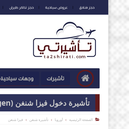
حجز فنادق
عروض سياحية
حجز تذاكر طيران
تأشيرات
وجهات سياحية
تأشيرة دخول فيزا شنغن (Schengen)
الصفحة الرئيسية
أوروبا
تأشيرة شنغن
فيزا شنغن
