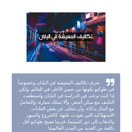
تعرف تكاليف المعيشة في اليابان وخصوصاً
في طوكيو بكونها من ضمن الأغلى في العالم. ولكن
إذا كنت ترغب في الدراسة في اليابان واستطعت
التكيف مع سكن أصغر، وألا تمتلك سيارة، والتعامل
مع المال بذكاء، وأن تتخلى عن بعض العادات
الاستهلاكية التي تعودت عليها، كالخروج والسهر
والذهاب إلى دور السينما، فربما تصبح طوكيو أقل
تكلفة من العديد من المدن العالمية!