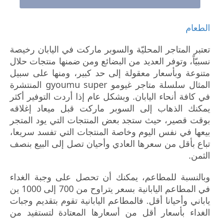
الطعام
تعتبر المتاجر المحليّة والسوبر ماركت في اليابان رخيصة
نسبيّاً، وتوفر العديد من البضائع ومن ضمنها منتجات حلال
متنوعة وبأسعار معقولة إلى حد كبير، ومنها على سبيل
المثال سلسلة متاجر غيومو gyoumu super المنتشرة
في كافة أنحاء اليابان. وبشكل عام إذا أردت التوفير أكثر
يمكنك الذهاب إلى السوبر ماركت قبل ميعاد إغلاقه
بوقت قصير، حيث ستجد بعض المنتجات التي يود المتجر
بيعها في نفس اليوم وخاصة المنتجات التي تفسد سريعا،
تباع بأقل من سعرها العادي وأحيان تصل إلى البيع بنصف
الثمن.
وبالنسبة للمطاعم، يمكنك أن تحصل على وجبة الغداء
في المطاعم اليابانية بسعر يتراوح من 700 إلى 1000 ين
ياباني وأحيانا أقل. فالمطاعم اليابانية تقوم بتقديم وجبات
الغداء بأسعار أقل من أسعارها المعتادة لتستفيد من