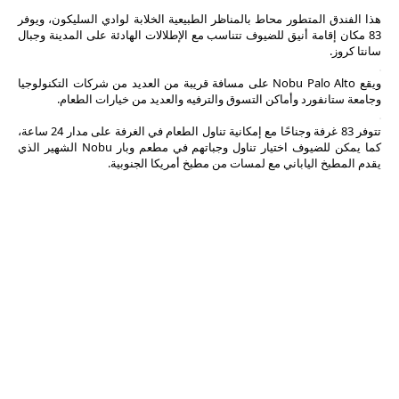
هذا الفندق المتطور محاط بالمناظر الطبيعية الخلابة لوادي السليكون، ويوفر
83 مكان إقامة أنيق للضيوف تتناسب مع الإطلالات الهادئة على المدينة وجبال
سانتا كروز.
ويقع Nobu Palo Alto على مسافة قريبة من العديد من شركات التكنولوجيا
وجامعة ستانفورد وأماكن التسوق والترفيه والعديد من خيارات الطعام.
تتوفر 83 غرفة وجناحًا مع إمكانية تناول الطعام في الغرفة على مدار 24 ساعة،
كما يمكن للضيوف اختيار تناول وجباتهم في مطعم وبار Nobu الشهير الذي
يقدم المطبخ الياباني مع لمسات من مطبخ أمريكا الجنوبية.