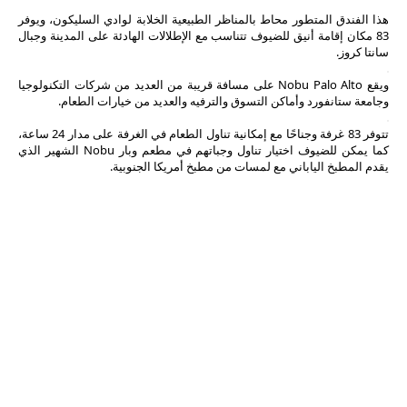
هذا الفندق المتطور محاط بالمناظر الطبيعية الخلابة لوادي السليكون، ويوفر
83 مكان إقامة أنيق للضيوف تتناسب مع الإطلالات الهادئة على المدينة وجبال
سانتا كروز.
ويقع Nobu Palo Alto على مسافة قريبة من العديد من شركات التكنولوجيا
وجامعة ستانفورد وأماكن التسوق والترفيه والعديد من خيارات الطعام.
تتوفر 83 غرفة وجناحًا مع إمكانية تناول الطعام في الغرفة على مدار 24 ساعة،
كما يمكن للضيوف اختيار تناول وجباتهم في مطعم وبار Nobu الشهير الذي
يقدم المطبخ الياباني مع لمسات من مطبخ أمريكا الجنوبية.