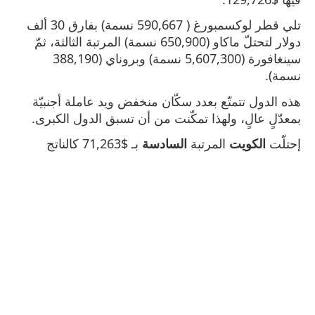
تلي قطر لوكسمبورغ ( 590,667 نسمة) بفارق 30 ألف
دولار لتحتلّ ماكاو (650,900 نسمة) المرتبة الثالثة، ثمّ
سينغافورة (5,607,300 نسمة) وبروناي (388,190
نسمة).
هذه الدول تتمتّع بعدد سكّان منخفض ويد عاملة أجنبيّة
بمعدّلٍ عالٍ، ولهذا تمكّنت من أن تسبق الدول الكبرى.
إحتلّت
الكويت
المرتبة
السادسة
بـ $71,263 كالناتج